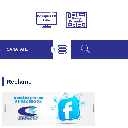
Viața
Campus
Buzăului
TV
Live
L
SANATATE
Reclame