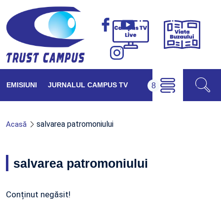
Viața
Campus
Buzăul
TV
Live
EMISIUNI
JURNALUL CAMPUS TV
salvarea patromoniului
Acasă
salvarea patromoniului
Conținut negăsit!