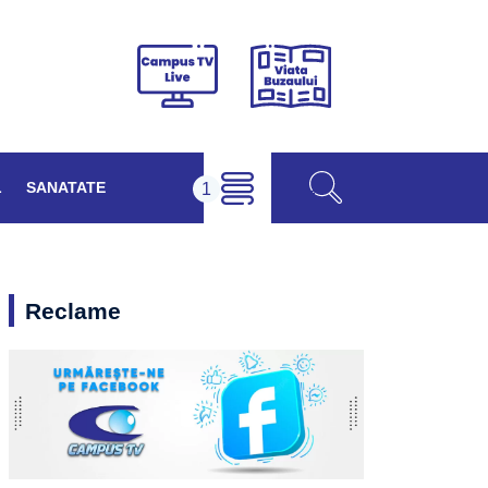
Viața
Campus
Buzăului
TV
Live
L
SANATATE
Reclame