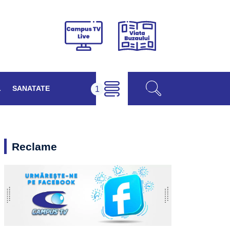
Viața
Campus
Buzăului
TV
Live
L
SANATATE
Reclame