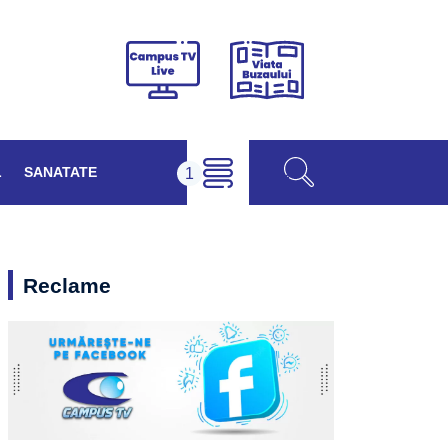
Viața
Campus
Buzăului
TV
Live
L
SANATATE
Reclame