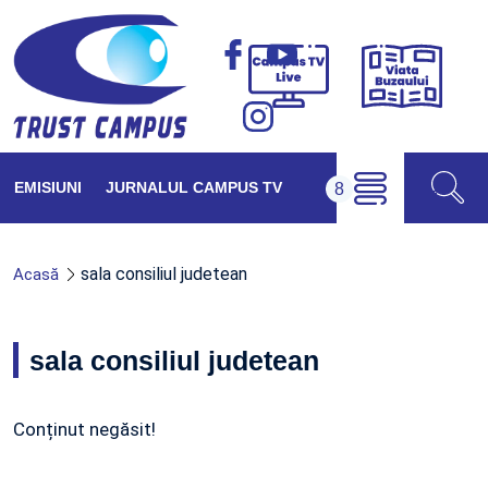
Viața
Campus
Buzăul
TV
Live
EMISIUNI
JURNALUL CAMPUS TV
sala consiliul judetean
Acasă
sala consiliul judetean
Conținut negăsit!