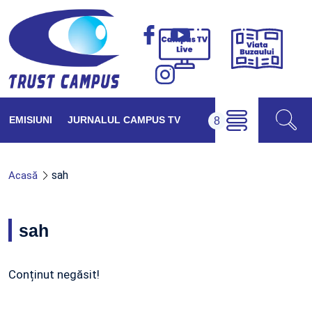
Viața
Campus
Buzăul
TV
Live
EMISIUNI
JURNALUL CAMPUS TV
sah
Acasă
sah
Conținut negăsit!