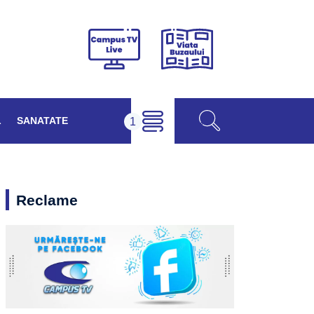
Viața
Campus
Buzăului
TV
Live
L
SANATATE
Reclame