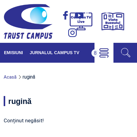
Viața
Campus
Buzăul
TV
Live
EMISIUNI
JURNALUL CAMPUS TV
rugină
Acasă
rugină
Conținut negăsit!