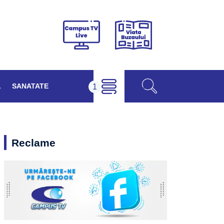
Viața
Campus
Buzăului
TV
Live
L
SANATATE
Reclame