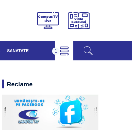
Viața
Campus
Buzăului
TV
Live
L
SANATATE
Reclame