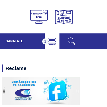
Viața
Campus
Buzăului
TV
Live
L
SANATATE
Reclame