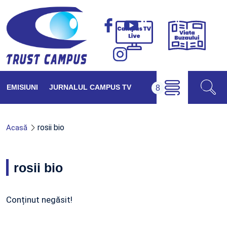
Viața
Campus
Buzăul
TV
Live
EMISIUNI
JURNALUL CAMPUS TV
rosii bio
Acasă
rosii bio
Conținut negăsit!