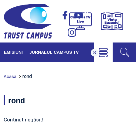
Viața
Campus
Buzăul
TV
Live
EMISIUNI
JURNALUL CAMPUS TV
rond
Acasă
rond
Conținut negăsit!