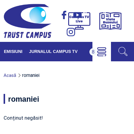
Viața
Campus
Buzăul
TV
Live
EMISIUNI
JURNALUL CAMPUS TV
romaniei
Acasă
romaniei
Conținut negăsit!