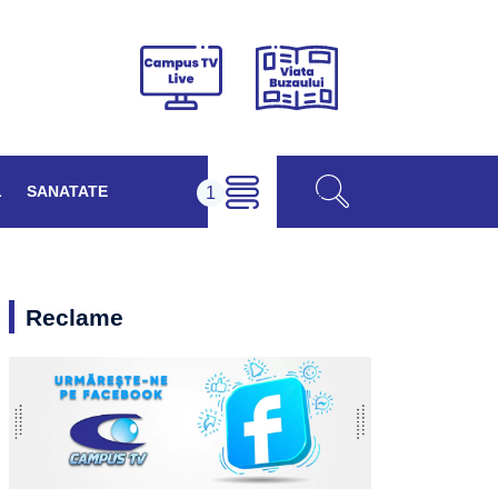
Viața
Campus
Buzăului
TV
Live
L
SANATATE
Reclame