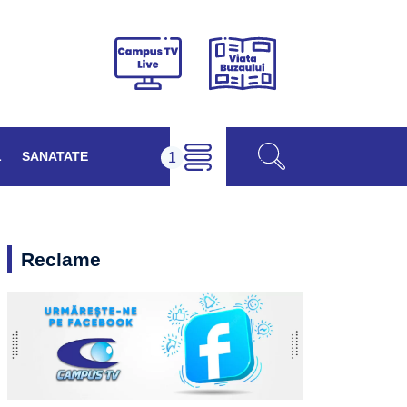
Viața
Campus
Buzăului
TV
Live
L
SANATATE
Reclame