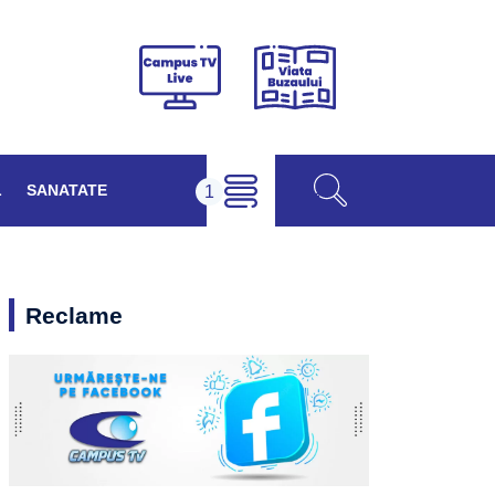
Viața
Campus
Buzăului
TV
Live
L
SANATATE
Reclame