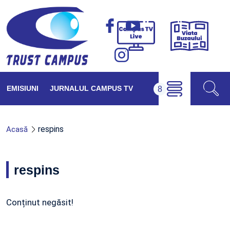
Viața
Campus
Buzăul
TV
Live
EMISIUNI
JURNALUL CAMPUS TV
respins
Acasă
respins
Conținut negăsit!