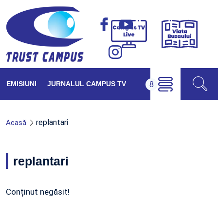
Viața
Campus
Buzăul
TV
Live
EMISIUNI
JURNALUL CAMPUS TV
replantari
Acasă
replantari
Conținut negăsit!