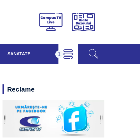
Viața
Campus
Buzăului
TV
Live
L
SANATATE
Reclame