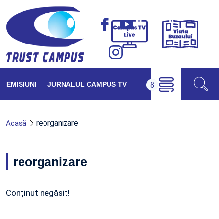
Viața
Campus
Buzăul
TV
Live
EMISIUNI
JURNALUL CAMPUS TV
reorganizare
Acasă
reorganizare
Conținut negăsit!