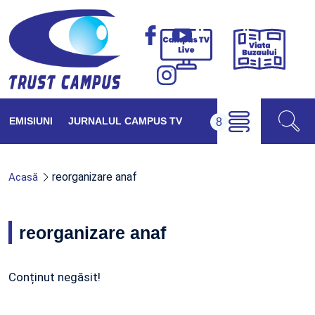
Viața
Campus
Buzăul
TV
Live
EMISIUNI
JURNALUL CAMPUS TV
reorganizare anaf
Acasă
reorganizare anaf
Conținut negăsit!