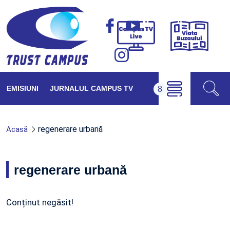
Viața
Campus
Buzăul
TV
Live
EMISIUNI
JURNALUL CAMPUS TV
regenerare urbană
Acasă
regenerare urbană
Conținut negăsit!