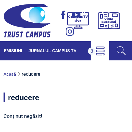
Viața
Campus
Buzăul
TV
Live
EMISIUNI
JURNALUL CAMPUS TV
reducere
Acasă
reducere
Conținut negăsit!