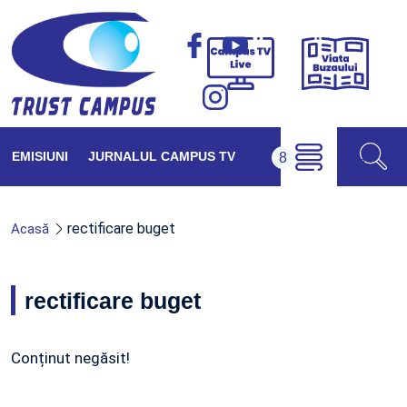
Viața
Campus
Buzăul
TV
Live
EMISIUNI
JURNALUL CAMPUS TV
rectificare buget
Acasă
rectificare buget
Conținut negăsit!