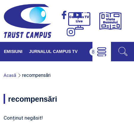
Viața
Campus
Buzăul
TV
Live
EMISIUNI
JURNALUL CAMPUS TV
recompensări
Acasă
recompensări
Conținut negăsit!