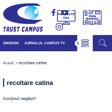
Viața
Campus
Buzăul
TV
Live
EMISIUNI
JURNALUL CAMPUS TV
recoltare catina
Acasă
recoltare catina
Conținut negăsit!