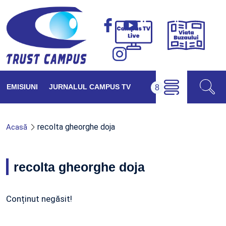
Viața
Campus
Buzăul
TV
Live
EMISIUNI
JURNALUL CAMPUS TV
recolta gheorghe doja
Acasă
recolta gheorghe doja
Conținut negăsit!