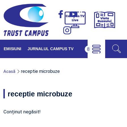
Viața
Campus
Buzăul
TV
Live
EMISIUNI
JURNALUL CAMPUS TV
receptie microbuze
Acasă
receptie microbuze
Conținut negăsit!