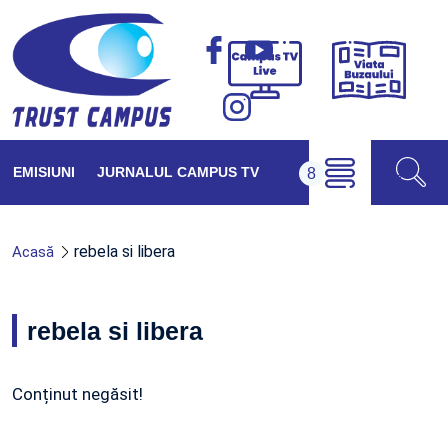
Viața
Campus
Buzăul
TV
Live
EMISIUNI
JURNALUL CAMPUS TV
rebela si libera
Acasă
rebela si libera
Conținut negăsit!