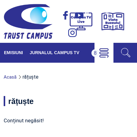
Viața
Campus
Buzăul
TV
Live
EMISIUNI
JURNALUL CAMPUS TV
rățuște
Acasă
rățuște
Conținut negăsit!