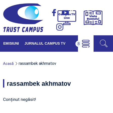
Viața
Campus
Buzăul
TV
Live
EMISIUNI
JURNALUL CAMPUS TV
rassambek akhmatov
Acasă
rassambek akhmatov
Conținut negăsit!