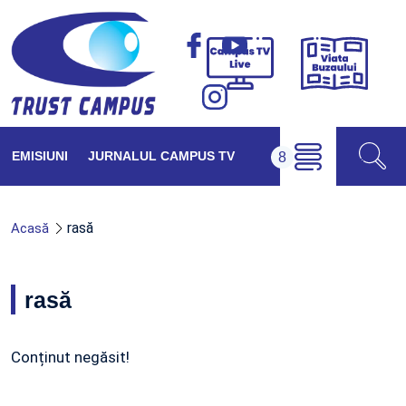
Viața
Campus
Buzăul
TV
Live
EMISIUNI
JURNALUL CAMPUS TV
rasă
Acasă
rasă
Conținut negăsit!