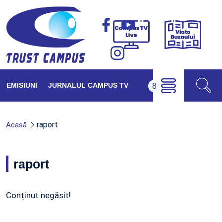
Viața
Campus
Buzăul
TV
Live
EMISIUNI
JURNALUL CAMPUS TV
raport
Acasă
raport
Conținut negăsit!