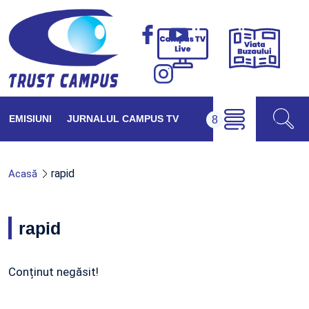
Viața
Campus
Buzăul
TV
Live
EMISIUNI
JURNALUL CAMPUS TV
rapid
Acasă
rapid
Conținut negăsit!