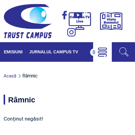
Viața
Campus
Buzăul
TV
Live
EMISIUNI
JURNALUL CAMPUS TV
Râmnic
Acasă
Râmnic
Conținut negăsit!