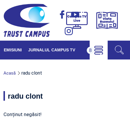
Viața
Campus
Buzăul
TV
Live
EMISIUNI
JURNALUL CAMPUS TV
radu clont
Acasă
radu clont
Conținut negăsit!