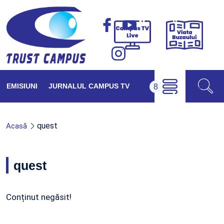
Viața
Campus
Buzăul
TV
Live
EMISIUNI
JURNALUL CAMPUS TV
quest
Acasă
quest
Conținut negăsit!