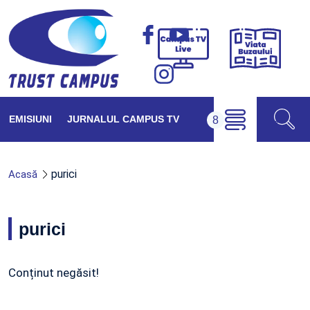
Viața
Campus
Buzăul
TV
Live
EMISIUNI
JURNALUL CAMPUS TV
purici
Acasă
purici
Conținut negăsit!