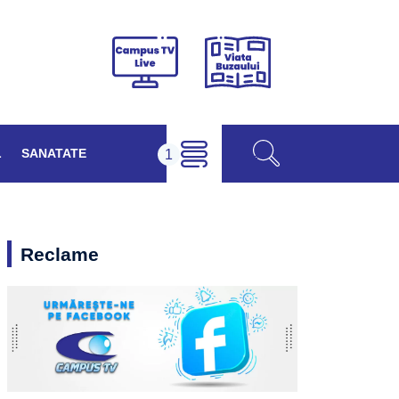
Viața
Campus
Buzăului
TV
Live
L
SANATATE
Reclame