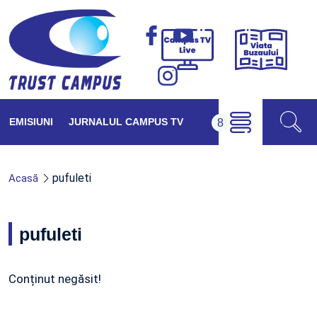
Viața
Campus
Buzăul
TV
Live
EMISIUNI
JURNALUL CAMPUS TV
pufuleti
Acasă
pufuleti
Conținut negăsit!