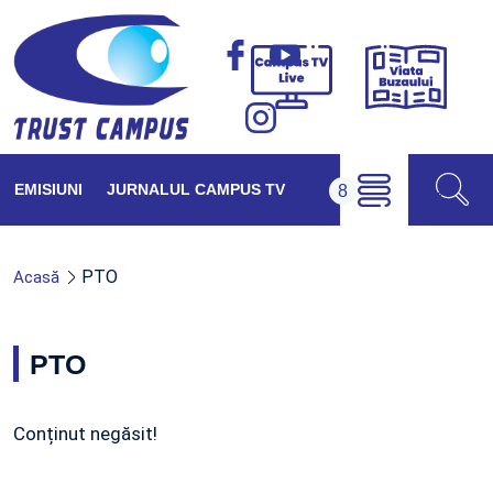
Viața
Campus
Buzăul
TV
Live
EMISIUNI
JURNALUL CAMPUS TV
PTO
Acasă
PTO
Conținut negăsit!