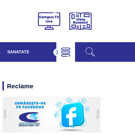
Viața
Campus
Buzăului
TV
Live
L
SANATATE
Reclame