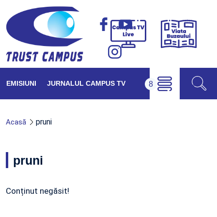
Viața
Campus
Buzăul
TV
Live
EMISIUNI
JURNALUL CAMPUS TV
pruni
Acasă
pruni
Conținut negăsit!