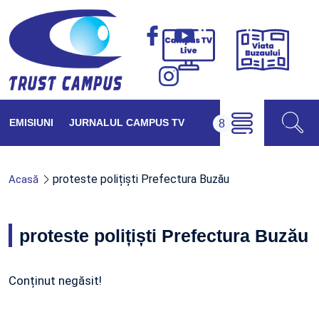
Viața
Campus
Buzăul
TV
Live
EMISIUNI
JURNALUL CAMPUS TV
proteste polițiști Prefectura Buzău
Acasă
proteste polițiști Prefectura Buzău
Conținut negăsit!