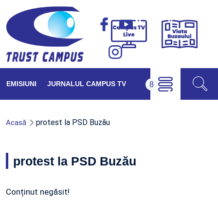
Viața
Campus
Buzăul
TV
Live
EMISIUNI
JURNALUL CAMPUS TV
protest la PSD Buzău
Acasă
protest la PSD Buzău
Conținut negăsit!