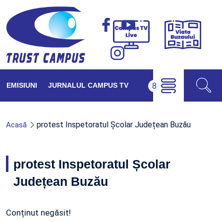
Viața
Campus
Buzăul
TV
Live
EMISIUNI
JURNALUL CAMPUS TV
protest Inspetoratul Școlar Județean Buzău
Acasă
protest Inspetoratul Școlar
Județean Buzău
Conținut negăsit!