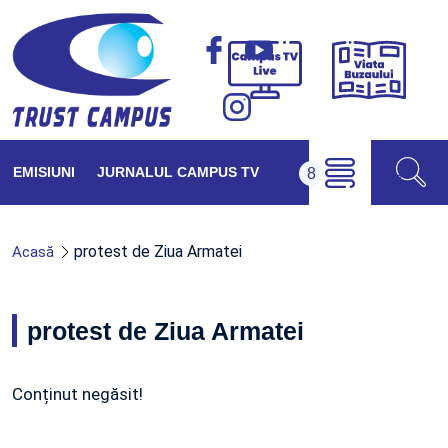
Viața
Campus
Buzăul
TV
Live
EMISIUNI
JURNALUL CAMPUS TV
protest de Ziua Armatei
Acasă
protest de Ziua Armatei
Conținut negăsit!