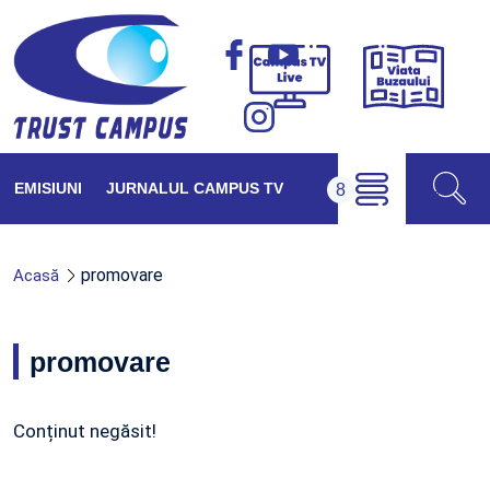
Viața
Campus
Buzăul
TV
Live
EMISIUNI
JURNALUL CAMPUS TV
promovare
Acasă
promovare
Conținut negăsit!